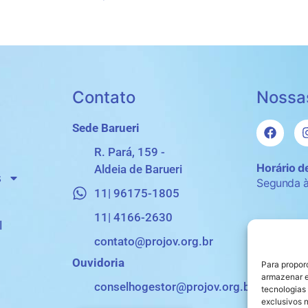
Contato
Nossa
Sede Barueri
R. Pará, 159 -
Horário d
Aldeia de Barueri
s
Segunda à
11| 96175-1805
11| 4166-2630
l
contato@projov.org.br
Ouvidoria
Para propor
armazenar e
conselhogestor@projov.org.br
tecnologias
exclusivos n