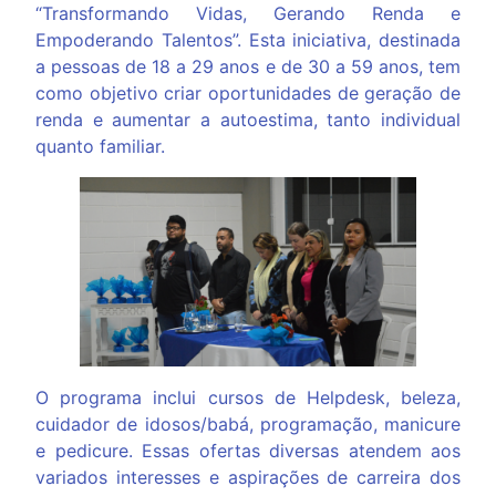
“Transformando Vidas, Gerando Renda e
Empoderando Talentos”. Esta iniciativa, destinada
a pessoas de 18 a 29 anos e de 30 a 59 anos, tem
como objetivo criar oportunidades de geração de
renda e aumentar a autoestima, tanto individual
quanto familiar.
O programa inclui cursos de Helpdesk, beleza,
cuidador de idosos/babá, programação, manicure
e pedicure. Essas ofertas diversas atendem aos
variados interesses e aspirações de carreira dos